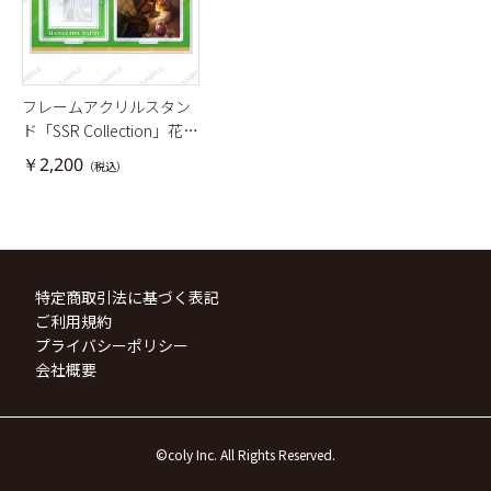
フレームアクリルスタン
ド「SSR Collection」花澤
聖騎士
￥2,200
（税込）
特定商取引法に基づく表記
ご利用規約
プライバシーポリシー
会社概要
©coly Inc. All Rights Reserved.