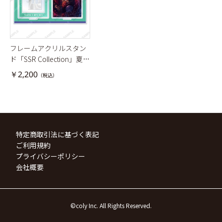
フレームアクリルスタン
ド「SSR Collection」夏井
流星
￥2,200
（税込）
特定商取引法に基づく表記
ご利用規約
プライバシーポリシー
会社概要
©coly Inc. All Rights Reserved.