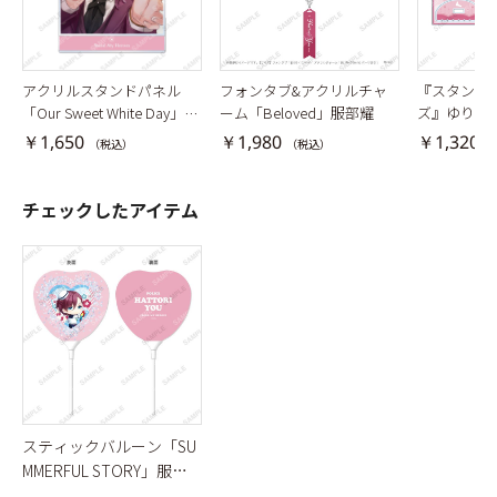
アクリルスタンドパネル
フォンタブ&アクリルチャ
『スタンド
「Our Sweet White Day」服
ーム「Beloved」服部耀
ズ』ゆりか
部耀
ンド「おや
￥1,650
￥1,980
￥1,320
（税込）
（税込）
（
服部耀
チェックしたアイテム
スティックバルーン「SU
MMERFUL STORY」服部
耀