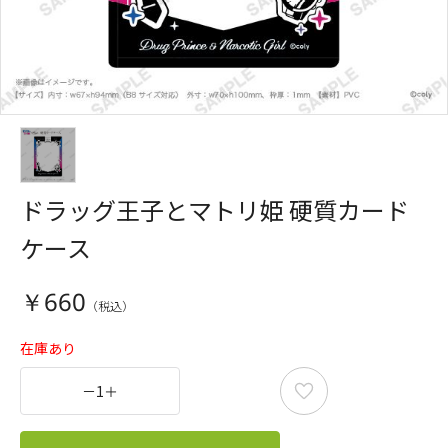
ドラッグ王子とマトリ姫 硬質カード
ケース
￥660
在庫あり
－
1
＋