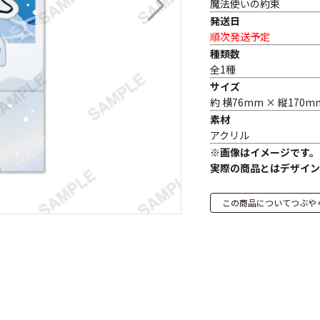
魔法使いの約束
発送日
順次発送予定
種類数
全1種
サイズ
約 横76mm × 縦170m
素材
アクリル
※画像はイメージです。
実際の商品とはデザイン
この商品についてつぶや