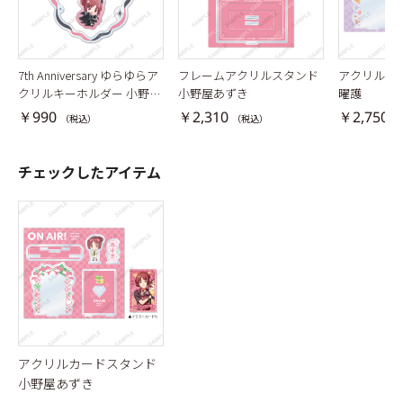
7th Anniversary ゆらゆらア
フレームアクリルスタンド
アクリルカ
クリルキーホルダー 小野屋
小野屋あずき
曜護
あずき
￥990
￥2,310
￥2,750
（税込）
（税込）
（
チェックしたアイテム
アクリルカードスタンド
小野屋あずき