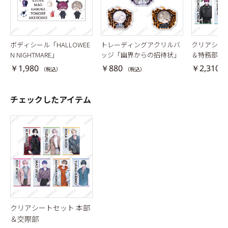
ボディシール「HALLOWEE
トレーディングアクリルバ
クリアシー
N NIGHTMARE」
ッジ「幽界からの招待状」
＆特務部
￥1,980
￥880
￥2,310
（税込）
（税込）
（
チェックしたアイテム
クリアシートセット 本部
＆交際部