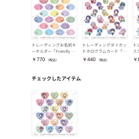
トレーディングお名前キ
トレーディングダイカッ
ト
ーホルダー「Friendly Da
トホログラムカード「Fri
スタ
ys」
endly Days」
s」
￥770
￥440
￥
（税込）
（税込）
チェックしたアイテム