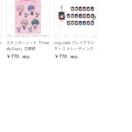
n
ステッカーシート「Frien
coly cafe! ブレイクマイ
SSR Collection
dly Days」交際部
ケース トレーディング連
レーディング缶
結アクリルチャーム
￥770
￥770
￥440
（税込）
（税込）
（税込）