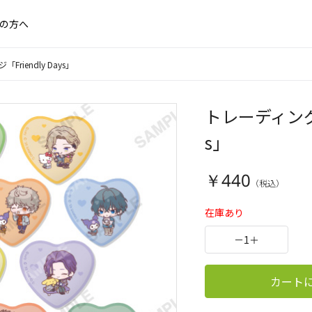
の方へ
iendly Days」
トレーディングハ
s」
￥440
在庫あり
－
1
＋
カート