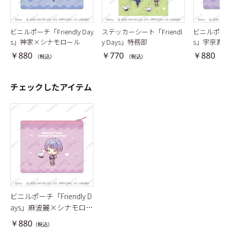
ビニルポーチ「Friendly Day
ステッカーシート「Friendl
ビニルポーチ「F
s」神家×シナモロール
y Days」特務部
s」宇京真
￥880
￥770
￥880
（税込）
（税込）
（税
チェックしたアイテム
ビニルポーチ「Friendly D
ays」麻波麗×シナモロー
ル
￥880
（税込）