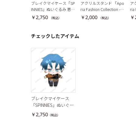
ブレイクマイケース「SP
アクリルスタンド 「Apo
ア
INNIES」ぬいぐるみ 恩田
ria Fashion Collection -G
ria
灯世
ALAXY GLINT-」新名有
AL
￥2,750
￥2,000
￥2
（税込）
（税込）
チェックしたアイテム
ブレイクマイケース
「SPINNIES」ぬいぐる
み 新名有
￥2,750
（税込）