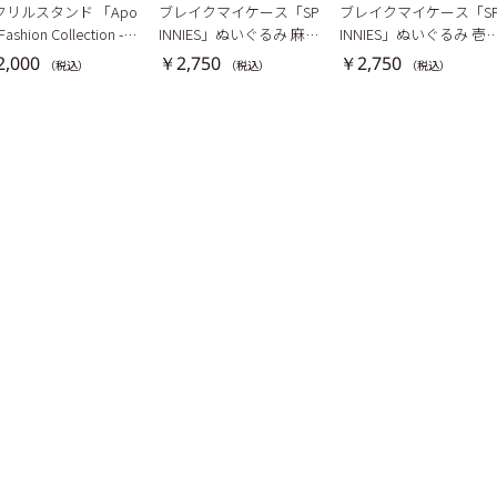
クリルスタンド 「Apo
ブレイクマイケース「SP
ブレイクマイケース「S
 Fashion Collection -G
INNIES」ぬいぐるみ 麻波
INNIES」ぬいぐるみ 壱
AXY GLINT-」恩田灯世
麗
春日
,000
￥2,750
￥2,750
（税込）
（税込）
（税込）