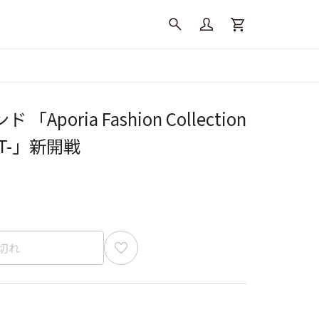
Aporia Fashion Collection
INT-」新開戦
切れ