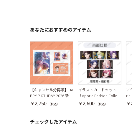
あなたにおすすめのアイテム
【キャンセル分再販】HA
イラストカードセット
ア
PPY BIRTHDAY 2026 新開
「Aporia Fashion Collecti
ria
戦
on -GALAXY GLINT-」 管
AL
￥2,750
￥2,600
￥2
（税込）
（税込）
理部・強行部
チェックしたアイテム