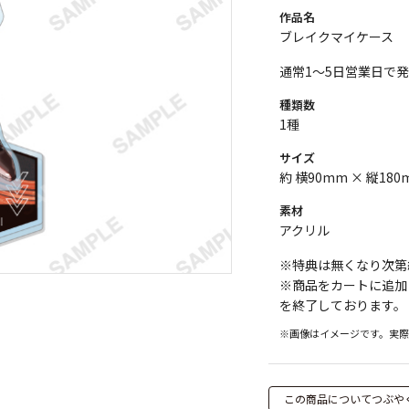
作品名
ブレイクマイケース
通常1～5日営業日で
種類数
1種
サイズ
約 横90mm × 縦180
素材
アクリル
※特典は無くなり次第
※商品をカートに追加
を終了しております。
※画像はイメージです。実
この商品についてつぶや