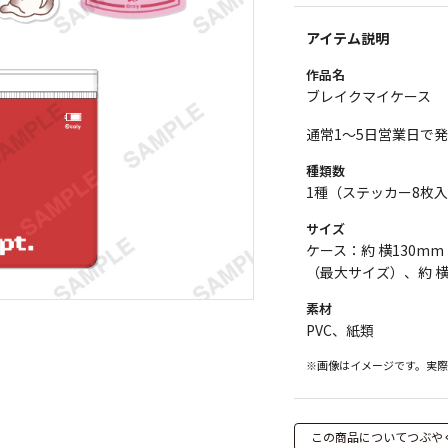
アイテム説明
作品名
ブレイクマイケース
通常1～5日営業日で
種類数
1種（ステッカー8枚
サイズ
ケース：約 横130mm
（最大サイズ）、約 横
素材
PVC、紙類
※画像はイメージです。実
この商品についてつぶや