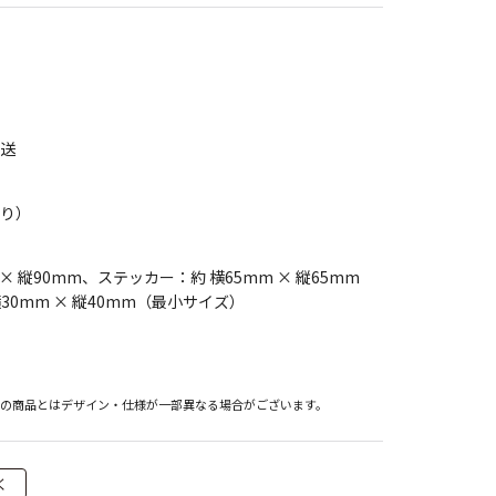
発送
入り）
 × 縦90mm、ステッカー：約 横65mm × 縦65mm
30mm × 縦40mm（最小サイズ）
際の商品とはデザイン・仕様が一部異なる場合がございます。
く