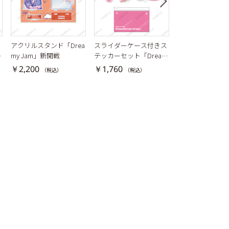
リ
アクリルスタンド「Drea
スライダーケース付きス
ホログラムダイ
m
my Jam」新開戦
テッカーセット「Dream
テッカー「Fluffy W
y Jam」交際部
r」強行部
￥2,200
￥1,760
￥660
（税込）
（税込）
（税込）