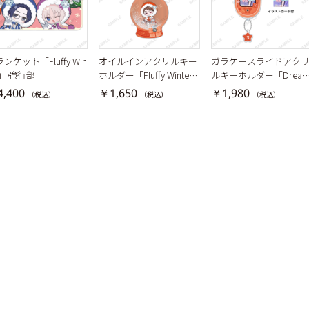
ンケット「Fluffy Win
オイルインアクリルキー
ガラケースライドアク
r」 強行部
ホルダー「Fluffy Winte
ルキーホルダー「Drea
r」新開戦
y Jam」新開戦
,400
￥1,650
￥1,980
（税込）
（税込）
（税込）