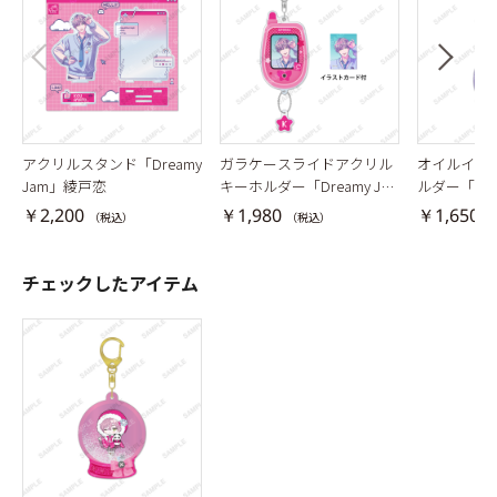
アクリルスタンド「Dreamy
ガラケースライドアクリル
オイルイン
Jam」綾戸恋
キーホルダー「Dreamy Ja
ルダー「Fluf
m」綾戸恋
真央
￥2,200
￥1,980
￥1,650
（税込）
（税込）
（
チェックしたアイテム