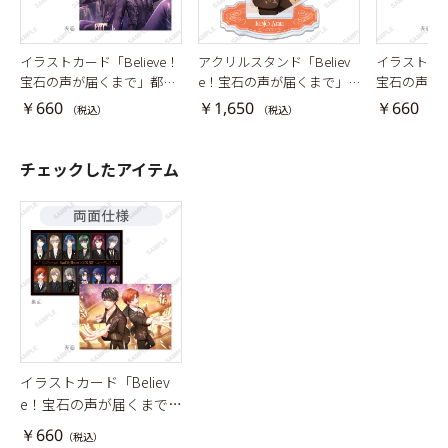
イラストカード「Believe！
イラストカード
アクリルスタンド「Believ
宝石の声が届くまで」都築
宝石の声が
e！宝石の声が届くまで」
京介・黒曜護
太・天橋幸
光城新多
￥660
￥660
￥1,650
（税込）
（税
（税込）
チェックしたアイテム
イラストカード「Believ
e！宝石の声が届くまで」
青山樹・光城新多
￥660
（税込）