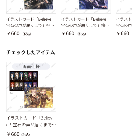
イラストカード「Believe！
イラストカード「Believe！
イラストカード
宝石の声が届くまで」神楽
宝石の声が届くまで」槙慶
宝石の声が
亜貴・輝崎蛍
太・天橋幸弥
羽鳥・青柳
￥660
￥660
￥660
（税込）
（税込）
（税
チェックしたアイテム
イラストカード「Believ
e！宝石の声が届くまで」
桧山貴臣・輝崎千紘
￥660
（税込）