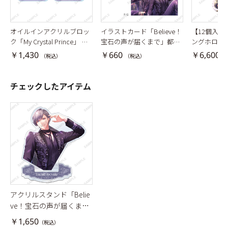
オイルインアクリルブロッ
イラストカード「Believe！
【12個入B
ク「My Crystal Prince」 都
宝石の声が届くまで」都築
ングホログ
築京介
京介・黒曜護
「Believ
￥1,430
￥660
￥6,600
（税込）
（税込）
（
まで」
チェックしたアイテム
アクリルスタンド「Belie
ve！宝石の声が届くま
で」都築京介
￥1,650
（税込）