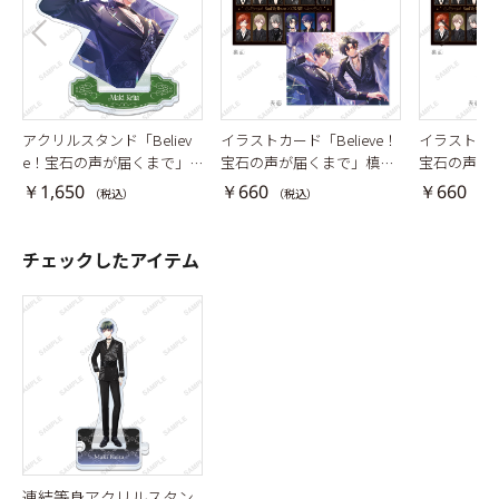
アクリルスタンド「Believ
イラストカード「Believe！
イラストカード
e！宝石の声が届くまで」
宝石の声が届くまで」槙慶
宝石の声が
槙慶太
太・天橋幸弥
亜貴・輝崎
￥1,650
￥660
￥660
（税込）
（税込）
（税
チェックしたアイテム
連結等身アクリルスタン