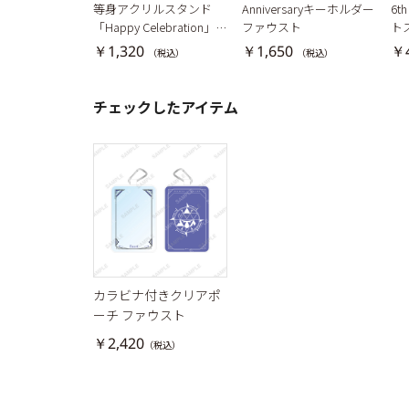
等身アクリルスタンド
Anniversaryキーホルダー
6t
「Happy Celebration」第
ファウスト
ト
三弾 ファウスト
￥1,320
￥1,650
￥
（税込）
（税込）
チェックしたアイテム
カラビナ付きクリアポ
ーチ ファウスト
￥2,420
（税込）