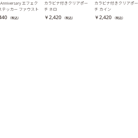
h Anniversary エフェク
カラビナ付きクリアポー
カラビナ付きクリアポ
ステッカー ファウスト
チ ネロ
チ カイン
440
￥2,420
￥2,420
（税込）
（税込）
（税込）