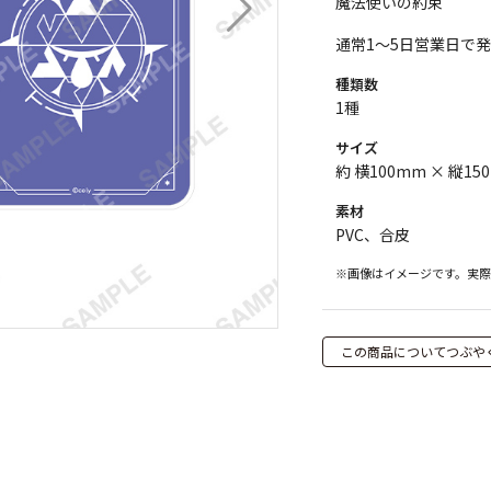
魔法使いの約束
通常1～5日営業日で
種類数
1種
サイズ
約 横100mm × 縦15
素材
PVC、合皮
※画像はイメージです。実
この商品についてつぶや