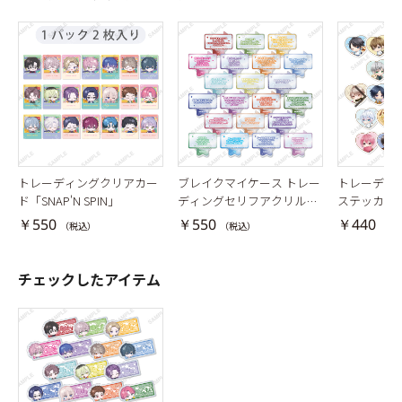
トレーディングクリアカー
ブレイクマイケース トレー
トレーディ
ド「SNAP'N SPIN」
ディングセリフアクリルス
ステッカー「Bi
タンド
t」
￥550
￥550
￥440
（税込）
（税込）
（税
チェックしたアイテム