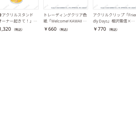
身アクリルスタンド
トレーディングクリア色
アクリルクリップ「Frie
オーナー起きて！」相
紙「Welcome! KAWAII Ca
dly Days」相沢篠信×ポ
篠信
fe♡ Aporia × Sanrio cha
チャッコ
,320
￥660
￥770
（税込）
（税込）
（税込）
racters」