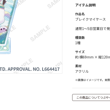
アイテム説明
作品名
ブレイクマイケース
通常1～5日営業日で
種類数
1種
サイズ
約 横69mm × 縦120
素材
アクリル
※画像はイメージです。実
この商品についてつぶや