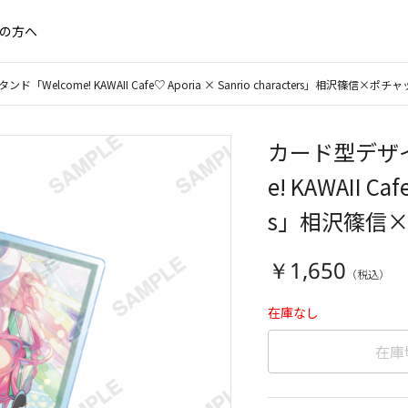
の方へ
lcome! KAWAII Cafe♡ Aporia × Sanrio characters」相沢篠信×ポチ
カード型デザイ
e! KAWAII Caf
s」相沢篠信
￥1,650
在庫なし
在庫