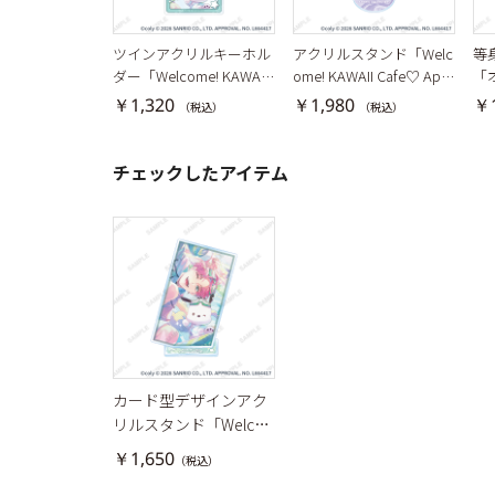
ツインアクリルキーホル
アクリルスタンド「Welc
等
ダー「Welcome! KAWAII
ome! KAWAII Cafe♡ Apor
「
Cafe♡ Aporia × Sanrio c
ia × Sanrio characters」
沢
￥1,320
￥1,980
￥1
（税込）
（税込）
haracters」相沢篠信×ポ
相沢篠信×ポチャッコ
チャッコ
チェックしたアイテム
カード型デザインアク
リルスタンド「Welco
me! KAWAII Cafe♡ Apo
￥1,650
（税込）
ria × Sanrio character