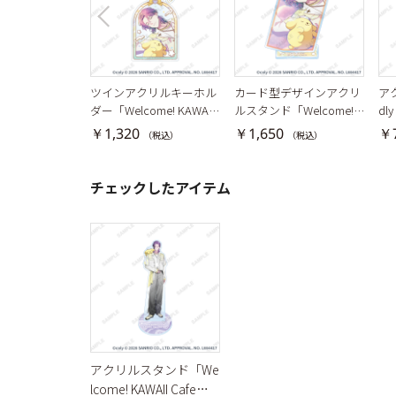
ツインアクリルキーホル
カード型デザインアクリ
ア
ダー「Welcome! KAWAII
ルスタンド「Welcome! K
dl
Cafe♡ Aporia × Sanrio c
AWAII Cafe♡ Aporia × S
ム
￥1,320
￥1,650
￥
（税込）
（税込）
haracters」隠岐谷誓×ポ
anrio characters」隠岐谷
ムポムプリン
誓×ポムポムプリン
チェックしたアイテム
アクリルスタンド「We
lcome! KAWAII Cafe♡ A