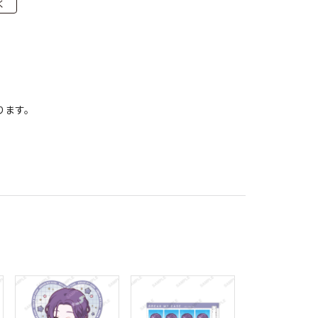
く
ります。