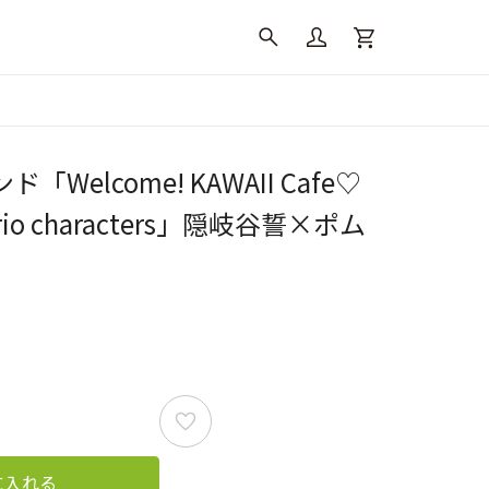
Welcome! KAWAII Cafe♡
anrio characters」隠岐谷誓×ポム
に入れる