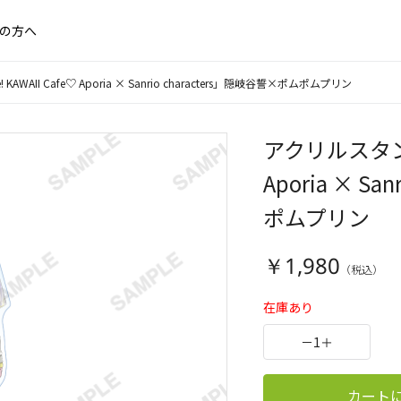
の方へ
AWAII Cafe♡ Aporia × Sanrio characters」隠岐谷誓×ポムポムプリン
アクリルスタンド「
Aporia × S
ポムプリン
￥1,980
在庫あり
－
1
＋
カート