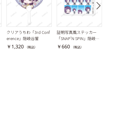
クリアうちわ「3rd Conf
証明写真風ステッカー
アクリルスタンド「
隠
erence」隠岐谷誓
「SNAP'N SPIN」隠岐谷
ome! KAWAII Caf
誓
ia × Sanrio char
￥1,320
￥660
￥1,980
（税込）
（税込）
（税込）
祠堂恭耶×マイ