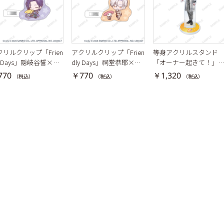
クリルクリップ「Frien
アクリルクリップ「Frien
等身アクリルスタンド
y Days」隠岐谷誓×ポ
dly Days」祠堂恭耶×マ
「オーナー起きて！」
ポムプリン
イメロディ
岐谷誓
770
￥770
￥1,320
（税込）
（税込）
（税込）