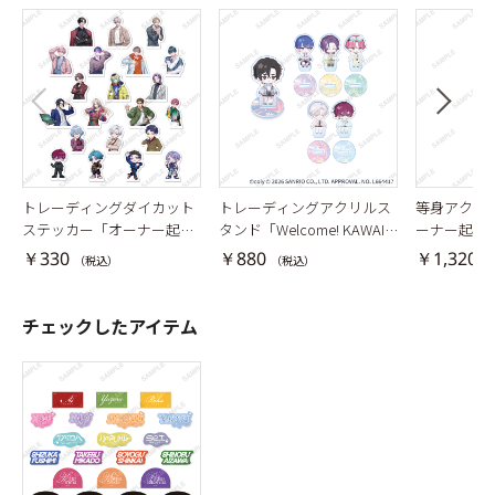
トレーディングダイカット
トレーディングアクリルス
等身アクリ
ステッカー「オーナー起き
タンド「Welcome! KAWAII
ーナー起き
て！」
Cafe♡ Aporia × Sanrio cha
￥330
￥880
￥1,320
（税込）
（税込）
（
racters」ブレイクマイケー
ス
チェックしたアイテム