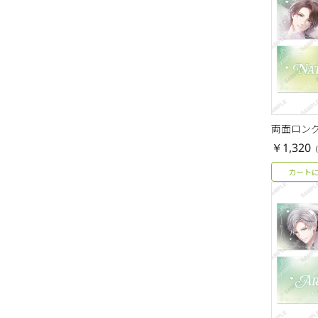
両面ロング
￥1,320
（
カート