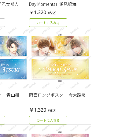
s」早乙女郁人
Day Moments」瀬尾鳴海
￥1,320
（税込）
カートに入れる
ー 青山樹
両面ロングポスター 今大路峻
￥1,320
（税込）
カートに入れる