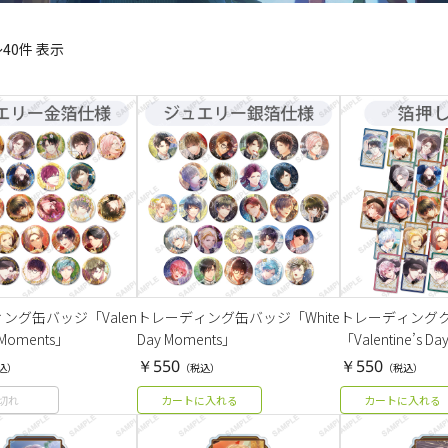
～40件 表示
ング缶バッジ「Valen
トレーディング缶バッジ「White
トレーディング
y Moments」
Day Moments」
「Valentine’s D
￥550
￥550
込）
（税込）
（税込）
切れ
カートに入れる
カートに入れる