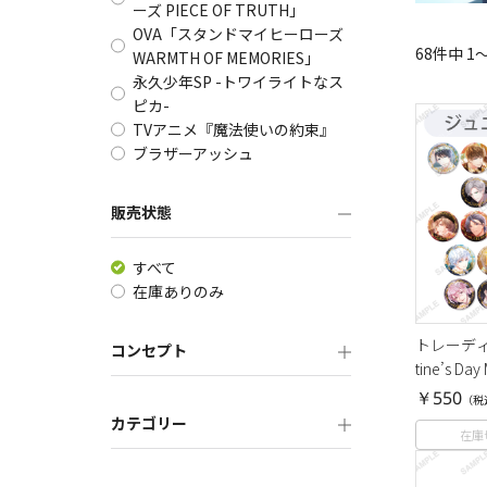
ーズ PIECE OF TRUTH」
OVA「スタンドマイヒーローズ
68件中
1
WARMTH OF MEMORIES」
永久少年SP -トワイライトなス
ピカ-
TVアニメ『魔法使いの約束』
ブラザーアッシュ
販売状態
すべて
在庫ありのみ
トレーディ
コンセプト
tine’s Da
￥550
（税
カテゴリー
在庫