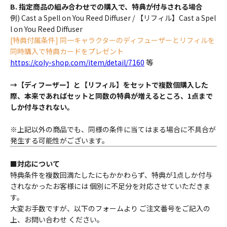
B. 指定商品の組み合わせでの購入で、特典が付与される場合
例) Cast a Spell on You Reed Diffuser / 【リフィル】Cast a Spel
l on You Reed Diffuser
[特典付属条件] 同一キャラクターのディフューザーとリフィルを
同時購入で特典カードをプレゼント
https://coly-shop.com/item/detail/7160
等
→【ディフーザー】と【リフィル】をセットで複数個購入した
際、本来であればセットと同数の特典が増えるところ、1点まで
しか付与されない。
※上記以外の商品でも、同様の条件に当てはまる場合に不具合が
発生する可能性がございます。
■対応について
特典条件を複数回満たしたにもかかわらず、特典が1点しか付与
されなかったお客様には 個別に不足分を対応させていただきま
す。
大変お手数ですが、以下のフォームより ご注文番号をご記入の
上、お問い合わせ ください。